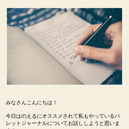
ッ
ト
ジ
ャ
ー
ナ
ル
は
心
の
健
康
に
つ
な
が
みなさんこんにちは！
る
へ
今日はのえるにオススメされて私もやっているバ
の
レットジャーナルについてお話ししようと思いま