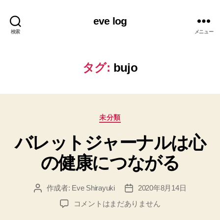
eve log
検索
メニュー
タグ:
bujo
カ
未分類
テ
バレットジャーナルは心
ゴ
リ
の健康につながる
ー
作成者:
Eve Shirayuki
2020年8月14日
投
投
稿
稿
バ
コメントはまだありません
者
日
レ