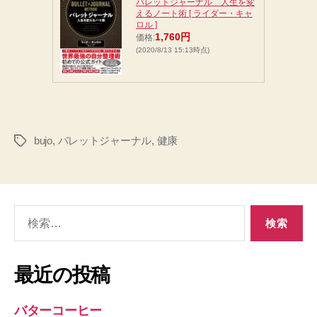
バレットジャーナル 人生を変
えるノート術 [ ライダー・キャ
ロル ]
1,760円
価格:
(2020/8/13 15:13時点)
bujo
,
バレットジャーナル
,
健康
タ
グ
検
索
対
象:
最近の投稿
バターコーヒー