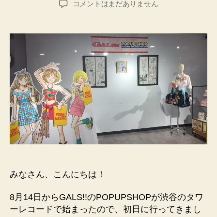
GALS!!
コメントはまだありません
者
日
POPUPSHOP
渋
谷
タ
ワ
ー
レ
コ
ー
ド
に
行
っ
て
き
た
みなさん、こんにちは！
へ
の
8月14日からGALS!!のPOPUPSHOPが渋谷のタワ
ーレコードで始まったので、初日に行ってきまし