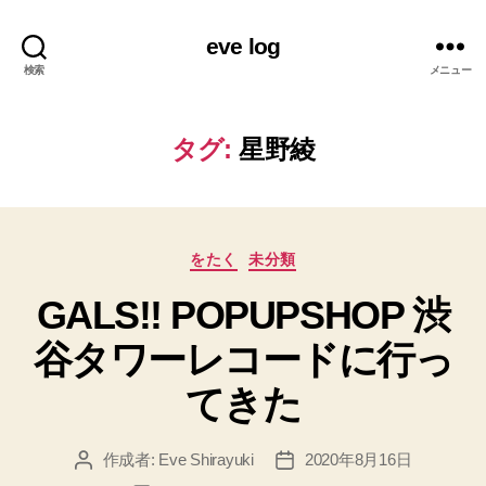
eve log
検索
メニュー
タグ:
星野綾
カ
をたく
未分類
テ
GALS!! POPUPSHOP 渋
ゴ
リ
谷タワーレコードに行っ
ー
てきた
作成者:
Eve Shirayuki
2020年8月16日
投
投
稿
稿