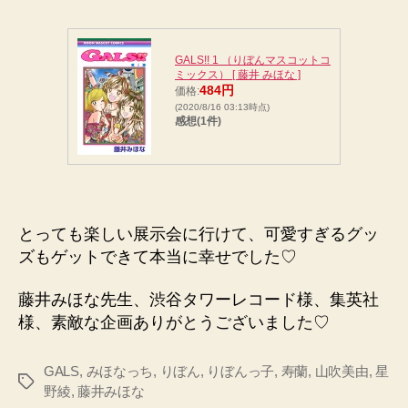
GALS!! 1 （りぼんマスコットコ
ミックス） [ 藤井 みほな ]
484円
価格:
(2020/8/16 03:13時点)
感想(1件)
とっても楽しい展示会に行けて、可愛すぎるグッ
ズもゲットできて本当に幸せでした♡
藤井みほな先生、渋谷タワーレコード様、集英社
様、素敵な企画ありがとうございました♡
GALS
,
みほなっち
,
りぼん
,
りぼんっ子
,
寿蘭
,
山吹美由
,
星
タ
野綾
,
藤井みほな
グ