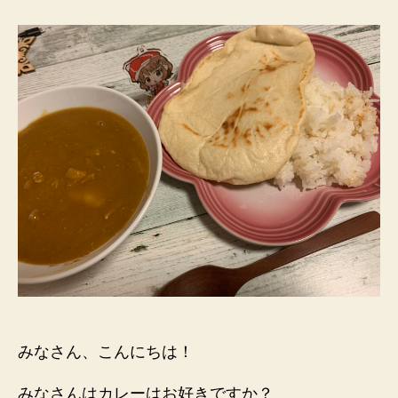
っ
て
簡
単
に
で
き
る
の
ね
へ
の
みなさん、こんにちは！
みなさんはカレーはお好きですか？