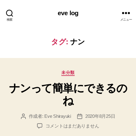
eve log
検索
メニュー
タグ:
ナン
カ
未分類
テ
ナンって簡単にできるの
ゴ
リ
ね
ー
作成者:
Eve Shirayuki
2020年8月25日
投
投
稿
稿
ナ
コメントはまだありません
者
日
ン