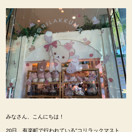
ラ
ッ
ク
マ
ス
ト
ア
に
行
っ
て
き
た
へ
の
みなさん、こんにちは！
20日、有楽町で行われている”コリラックマスト