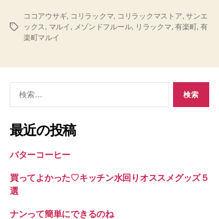
ココアウサギ
,
コリラックマ
,
コリラックマストア
,
サンエ
ックス
,
マルイ
,
メゾンドフルール
,
リラックマ
,
有楽町
,
有
タ
楽町マルイ
グ
検
索
対
象:
最近の投稿
バターコーヒー
買ってよかった♡キッチン水回りオススメグッズ５
選
ナンって簡単にできるのね