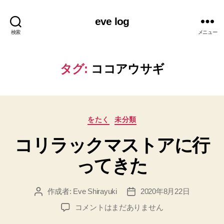
eve log
検索
メニュー
タグ:
ココアウサギ
カ
をたく
未分類
テ
コリラックマストアに行
ゴ
リ
ってきた
ー
作成者:
Eve Shirayuki
2020年8月22日
投
投
稿
稿
コ
コメントはまだありません
者
日
リ