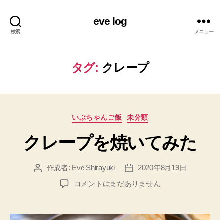
eve log
検索
メニュー
タグ:
クレープ
カ
いぶちゃんご飯
未分類
テ
クレープを焼いてみた
ゴ
リ
ー
作成者:
Eve Shirayuki
2020年8月19日
投
投
稿
稿
ク
コメントはまだありません
者
日
レ
ー
プ