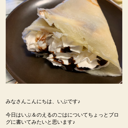
を
焼
い
て
み
た
へ
の
みなさんこんにちは、いぶです♪
今日はいぶ＆のえるのごはについてちょっとブロ
グに書いてみたいと思います♪