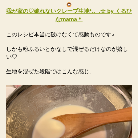
我が家の♡破れないクレープ生地*.。.☆ by くるひ
なmama＊
このレシピ本当に破けなくて感動ものです♪
しかも粉ふるいとかなしで混ぜるだけなのが嬉し
い♡
生地を混ぜた段階ではこんな感じ。