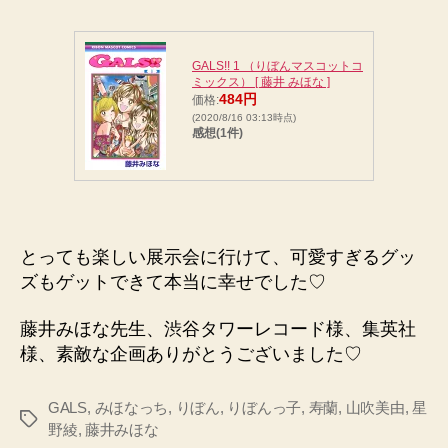
GALS!! 1 （りぼんマスコットコ
ミックス） [ 藤井 みほな ]
484円
価格:
(2020/8/16 03:13時点)
感想(1件)
とっても楽しい展示会に行けて、可愛すぎるグッ
ズもゲットできて本当に幸せでした♡
藤井みほな先生、渋谷タワーレコード様、集英社
様、素敵な企画ありがとうございました♡
GALS
,
みほなっち
,
りぼん
,
りぼんっ子
,
寿蘭
,
山吹美由
,
星
タ
野綾
,
藤井みほな
グ