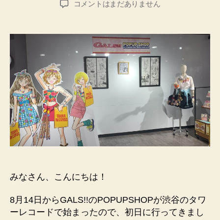
GALS!!
コメントはまだありません
者
日
POPUPSHOP
渋
谷
タ
ワ
ー
レ
コ
ー
ド
に
行
っ
て
き
た
みなさん、こんにちは！
へ
の
8月14日からGALS!!のPOPUPSHOPが渋谷のタワ
ーレコードで始まったので、初日に行ってきまし