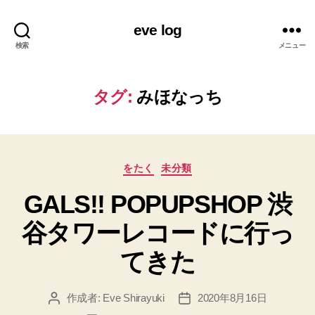
eve log
検索
メニュー
タグ:
みほなっち
カ
をたく
未分類
テ
GALS!! POPUPSHOP 渋
ゴ
リ
谷タワーレコードに行っ
ー
てきた
作成者:
Eve Shirayuki
2020年8月16日
投
投
稿
稿