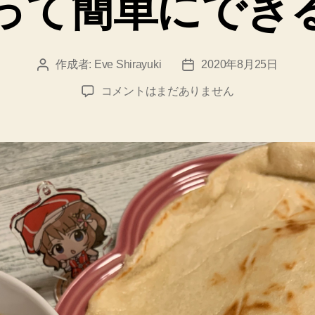
って簡単にでき
ー
作成者:
Eve Shirayuki
2020年8月25日
投
投
稿
稿
ナ
コメントはまだありません
者
日
ン
っ
て
簡
単
に
で
き
る
の
ね
へ
の