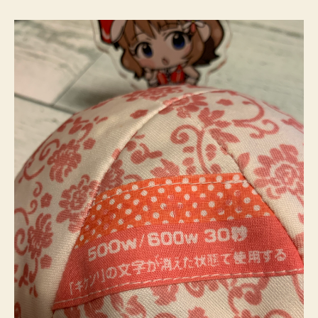
生
理
痛、
冷
え
性
に
効
果
抜
群！
へ
そ
き
ゅ
う
♡
へ
の