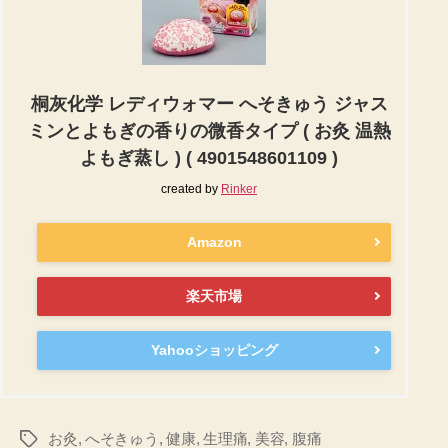
桐灰化学 レディウォマー へそきゅう ジャス
ミンとよもぎの香りの微香タイプ ( お灸 温熱
よもぎ蒸し ) ( 4901548601109 )
created by
Rinker
Amazon
楽天市場
Yahooショッピング
お灸
,
へそきゅう
,
健康
,
生理痛
,
美容
,
腹痛
タ