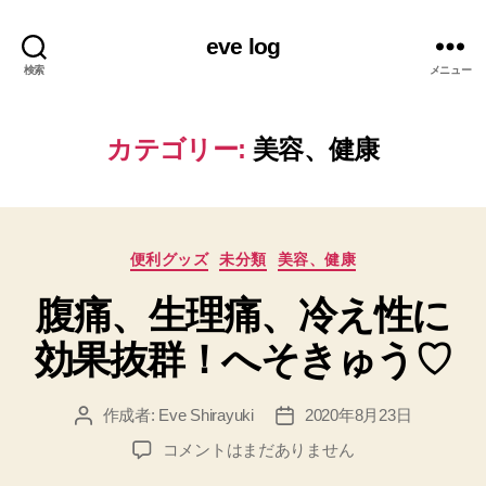
eve log
検索
メニュー
カテゴリー:
美容、健康
カ
便利グッズ
未分類
美容、健康
テ
腹痛、生理痛、冷え性に
ゴ
リ
効果抜群！へそきゅう♡
ー
作成者:
Eve Shirayuki
2020年8月23日
投
投
稿
稿
腹
コメントはまだありません
者
日
痛、