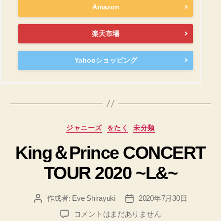
Amazon
楽天市場
Yahooショッピング
カ
ジャニーズ
をたく
未分類
テ
King＆Prince CONCERT
ゴ
リ
TOUR 2020 ~L&~
ー
作成者:
Eve Shirayuki
2020年7月30日
投
投
稿
稿
King
コメントはまだありません
者
日