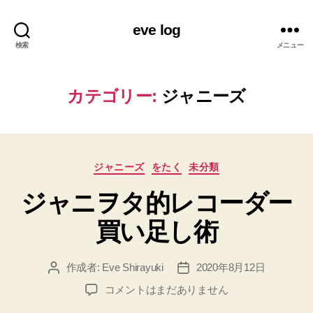
eve log
検索
メニュー
カテゴリー:
ジャニーズ
カ
ジャニーズ
をたく
未分類
テ
ジャニヲタ的レコーダー
ゴ
リ
買い足し術
ー
作成者:
Eve Shirayuki
2020年8月12日
投
投
稿
稿
ジ
コメントはまだありません
者
日
ャ