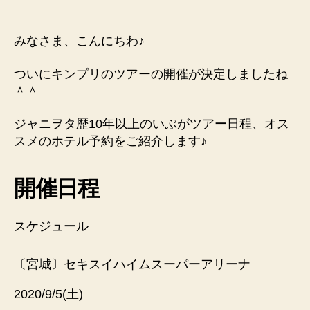
＆
Prince
CONCERT
みなさま、こんにちわ♪
TOUR
2020
ついにキンプリのツアーの開催が決定しましたね
~L&~
＾＾
へ
の
ジャニヲタ歴10年以上のいぶがツアー日程、オス
スメのホテル予約をご紹介します♪
開催日程
スケジュール
〔宮城〕セキスイハイムスーパーアリーナ
2020/9/5(土)