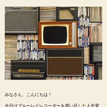
ニ
ヲ
タ
的
レ
コ
ー
ダ
ー
買
い
足
し
術
へ
の
みなさん、こんにちは！
今日はブルーレイレコーダーを買い足した人生変