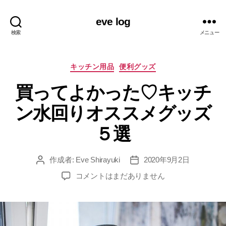
eve log
検索
メニュー
カ
キッチン用品
便利グッズ
テ
買ってよかった♡キッチ
ゴ
リ
ン水回りオススメグッズ
ー
５選
作成者:
Eve Shirayuki
2020年9月2日
投
投
稿
稿
買
コメントはまだありません
者
日
っ
て
よ
か