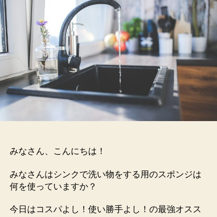
っ
た
♡
キ
ッ
チ
ン
水
回
り
オ
ス
ス
メ
みなさん、こんにちは！
グ
ッ
みなさんはシンクで洗い物をする用のスポンジは
ズ
５
何を使っていますか？
選
へ
今日はコスパよし！使い勝手よし！の最強オスス