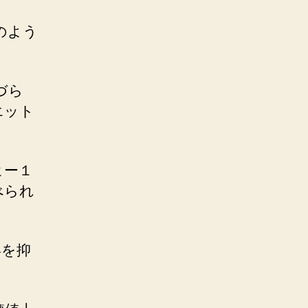
のよう
づら
エット
ヒー１
べられ
昇を抑