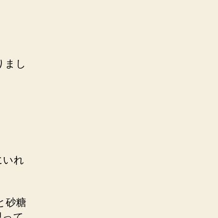
。
りまし
にいれ
と砂糖
思って