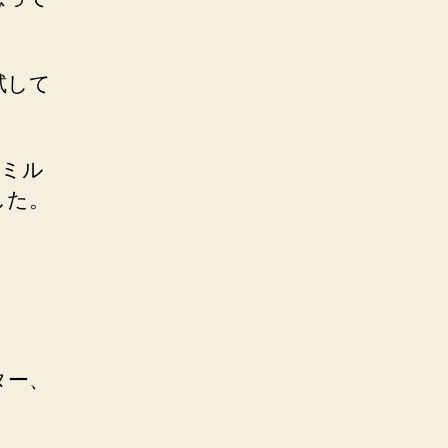
試して
、ミル
した。
ター、