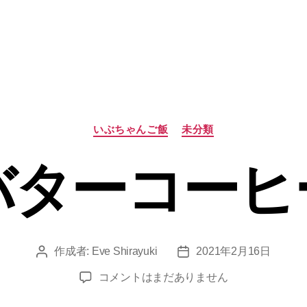
カ
いぶちゃんご飯
未分類
テ
ゴ
バターコーヒ
リ
ー
作成者:
Eve Shirayuki
2021年2月16日
投
投
稿
稿
バ
コメントはまだありません
者
日
タ